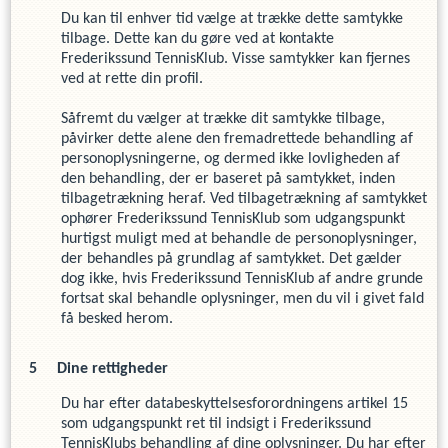
Du kan til enhver tid vælge at trække dette samtykke
tilbage. Dette kan du gøre ved at kontakte
Frederikssund TennisKlub
. Visse samtykker kan fjernes
ved at rette din profil.
Såfremt du vælger at trække dit samtykke tilbage,
påvirker dette alene den fremadrettede behandling af
personoplysningerne, og dermed ikke lovligheden af
den behandling, der er baseret på samtykket, inden
tilbagetrækning heraf. Ved tilbagetrækning af samtykket
ophører
Frederikssund TennisKlub
som udgangspunkt
hurtigst muligt med at behandle de personoplysninger,
der behandles på grundlag af samtykket. Det gælder
dog ikke, hvis
Frederikssund TennisKlub
af andre grunde
fortsat skal behandle oplysninger, men du vil i givet fald
få besked herom.
Dine rettigheder
Du har efter databeskyttelsesforordningens artikel 15
som udgangspunkt ret til indsigt i
Frederikssund
TennisKlub
s
behandling af dine oplysninger. Du har efter