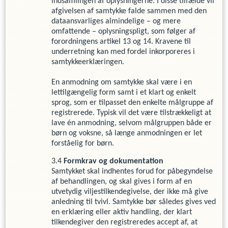
indsamlingen af oplysningerne. I disse tilfælde vil
afgivelsen af samtykke falde sammen med den
dataansvarliges almindelige – og mere
omfattende – oplysningspligt, som følger af
forordningens artikel 13 og 14. Kravene til
underretning kan med fordel inkorporeres i
samtykkeerklæringen.
En anmodning om samtykke skal være i en
lettilgængelig form samt i et klart og enkelt
sprog, som er tilpasset den enkelte målgruppe af
registrerede. Typisk vil det være tilstrækkeligt at
lave én anmodning, selvom målgruppen både er
børn og voksne, så længe anmodningen er let
forståelig for børn.
Formkrav og dokumentation
Samtykket skal indhentes forud for påbegyndelse
af behandlingen, og skal gives i form af en
utvetydig viljestilkendegivelse, der ikke må give
anledning til tvivl. Samtykke bør således gives ved
en erklæring eller aktiv handling, der klart
tilkendegiver den registreredes accept af, at