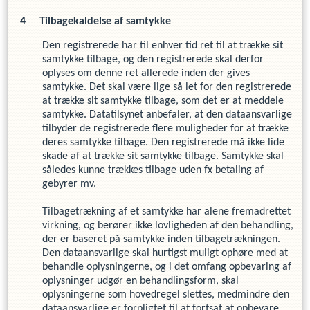
Tilbagekaldelse af samtykke
Den registrerede har til enhver tid ret til at trække sit
samtykke tilbage, og den registrerede skal derfor
oplyses om denne ret allerede inden der gives
samtykke. Det skal være lige så let for den registrerede
at trække sit samtykke tilbage, som det er at meddele
samtykke. Datatilsynet anbefaler, at den dataansvarlige
tilbyder de registrerede flere muligheder for at trække
deres samtykke tilbage. Den registrerede må ikke lide
skade af at trække sit samtykke tilbage. Samtykke skal
således kunne trækkes tilbage uden fx betaling af
gebyrer mv.
Tilbagetrækning af et samtykke har alene fremadrettet
virkning, og berører ikke lovligheden af den behandling,
der er baseret på samtykke inden tilbagetrækningen.
Den dataansvarlige skal hurtigst muligt ophøre med at
behandle oplysningerne, og i det omfang opbevaring af
oplysninger udgør en behandlingsform, skal
oplysningerne som hovedregel slettes, medmindre den
dataansvarlige er forpligtet til at fortsat at opbevare