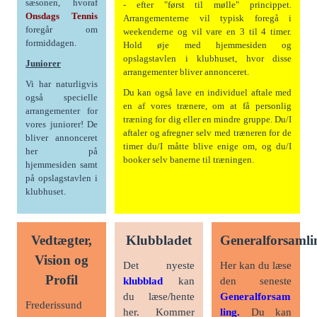
sæsonen, hvoraf
- efter "først til mølle" princippet.
Onsdags Tennis
Arrangementerne vil typisk foregå i
foregår om
weekenderne og vil vare en 3 til 4 timer.
formiddagen.
Hold øje med hjemmesiden og
opslagstavlen i klubhuset, hvor disse
Juniorer
arrangementer bliver annonceret.
Vi har naturligvis
Du kan også lave en individuel aftale med
også specielle
en af vores trænere, om at få personlig
arrangementer for
træning for dig eller en mindre gruppe. Du/I
vores juniorer! De
aftaler og afregner selv med træneren for de
bliver annonceret
timer du/I måtte blive enige om, og du/I
her på
booker selv banerne til træningen.
hjemmesiden samt
på opslagstavlen i
klubhuset.
Vedtægter,
Klubbladet
Generalforsamli
Vision og
Det nyeste
Her kan du læse
Profil
klubblad
kan
den seneste
du læse/hente
Generalforsam
Frederissund
her. Kommer
ling.
Du kan