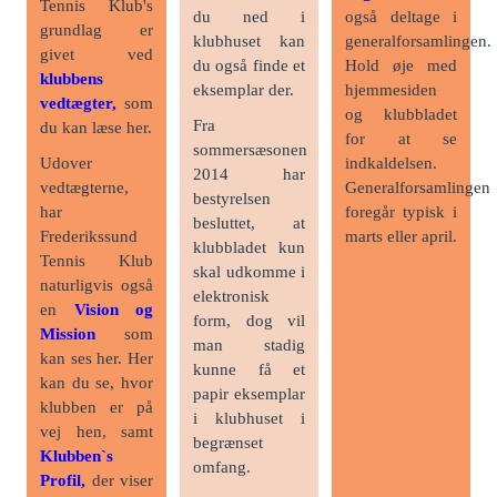
Tennis Klub's
du ned i
også deltage i
grundlag er
klubhuset kan
generalforsamlingen.
givet ved
du også finde et
Hold øje med
klubbens
eksemplar der.
hjemmesiden
vedtægter,
som
og klubbladet
Fra
du kan læse her.
for at se
sommersæsonen
Udover
indkaldelsen.
2014 har
vedtægterne,
Generalforsamlingen
bestyrelsen
har
foregår typisk i
besluttet, at
Frederikssund
marts eller april.
klubbladet kun
Tennis Klub
skal udkomme i
naturligvis også
elektronisk
en
Vision og
form, dog vil
Mission
som
man stadig
kan ses her. Her
kunne få et
kan du se, hvor
papir eksemplar
klubben er på
i klubhuset i
vej hen, samt
begrænset
Klubben`s
omfang.
Profil,
der viser