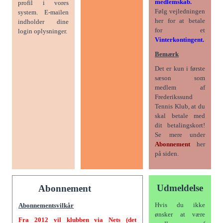
medlemskab.
profil i vores
Følg vejledningen
system. E-mailen
her for at betale
indholder dine
for et
login oplysninger.
Vinterkontingent.
Bemærk
Det er kun i første
sæson som
medlem af
Frederikssund
Tennis Klub, at du
skal betale med
dit betalingskort!
Se mere under
Abonnement
her
på siden.
Udmeldelse
Abonnement
Hvis du ikke
Abonnementsvilkår
ønsker at være
Fra 2012 vil klubben via Nets (det