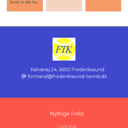
hvad vi står for.
Kalvøvej 24
,
3600 Frederikssund
formand@frederikssund-tennis.dk
Nyttige links
Log ind