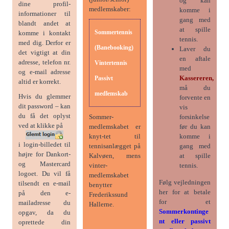
og kan
dine profil-
medlemskaber:
komme i
informationer til
gang med
blandt andet at
at spille
Sommertennis
komme i kontakt
tennis.
med dig. Derfor er
(Banebooking)
Laver du
det vigtigt at din
en aftale
adresse, telefon nr.
Vintertennis
med
og e-mail adresse
Kassereren,
Passivt
altid er korrekt.
må du
medlemskab
Hvis du glemmer
forvente en
dit password – kan
vis
du få det oplyst
Sommer-
forsinkelse
ved at klikke på
medlemskabet er
før du kan
knyt-tet til
komme i
i login-billedet til
tennisanlægget på
gang med
højre for Dankort-
Kalvøen, mens
at spille
og Mastercard
vinter-
tennis.
logoet. Du vil få
medlemskabet
Følg vejledningen
tilsendt en e-mail
benytter
her for at betale
på den e-
Frederikssund
for et
mailadresse du
Hallerne.
Sommerkontinge
opgav, da du
nt eller passivt
oprettede din