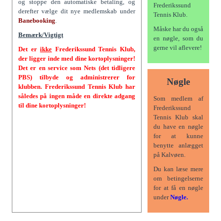
og stoppe den automatiske betaling, og
Frederikssund
derefter vælge dit nye medlemskab under
Tennis Klub.
Banebooking
.
Måske har du også
Bemærk/Vigtigt
en nøgle, som du
gerne vil aflevere!
Det er
ikke
Frederikssund Tennis Klub,
der ligger inde med dine kortoplysninger!
Det er en service som Nets (det tidligere
PBS) tilbyde og administrerer for
Nøgle
klubben. Frederikssund Tennis Klub har
således på ingen måde en direkte adgang
Som medlem af
til dine kortoplysninger!
Frederikssund
Tennis Klub skal
du have en nøgle
for at kunne
benytte anlægget
på Kalvøen.
Du kan læse mere
om betingelserne
for at få en nøgle
under
Nøgle.