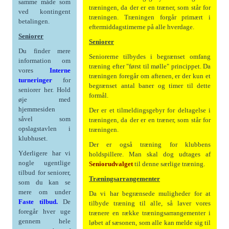
samme måde som
træningen, da der er en træner, som står for
ved kontingent
træningen. Træningen forgår primært i
betalingen.
eftermiddagstimerne på alle hverdage.
Seniorer
Seniorer
Du finder mere
Seniorerne tilbydes i begrænset omfang
information om
træning efter "først til mølle" princippet. Da
vores
Interne
træningen foregår om aftenen, er der kun et
turneringer
for
begrænset antal baner og timer til dette
seniorer her. Hold
formål.
øje med
hjemmesiden
Der er et tilmeldingsgebyr for deltagelse i
såvel som
træningen, da der er en træner, som står for
opslagstavlen i
træningen.
klubhuset.
Der er også træning for klubbens
Yderligere har vi
holdspillere. Man skal dog udtages af
nogle ugentlige
Seniorudvalget
til denne særlige træning.
tilbud for seniorer,
Træningsarrangementer
som du kan se
mere om under
Da vi har begrænsede muligheder for at
Faste tilbud.
De
tilbyde træning til alle, så laver vores
foregår hver uge
trænere en række træningsarrangementer i
gennem hele
løbet af sæsonen, som alle kan melde sig til