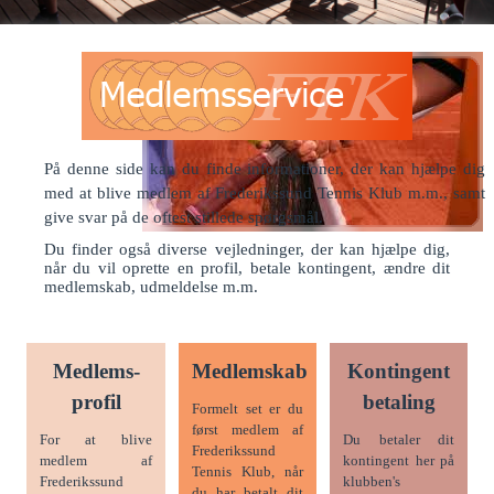
På denne side kan du finde informationer, der kan hjælpe dig
med at blive medlem af Frederikssund Tennis Klub m.m., samt
give svar på de oftest stillede spørgsmål.
Du finder også diverse vejledninger, der kan hjælpe dig,
når du vil oprette en profil, betale kontingent, ændre dit
medlemskab, udmeldelse m.m.
Medlems-
Medlemskab
Kontingent
profil
betaling
Formelt set er du
først medlem af
For at blive
Du betaler dit
Frederikssund
medlem af
kontingent her på
Tennis Klub, når
Frederikssund
klubben's
du har betalt dit