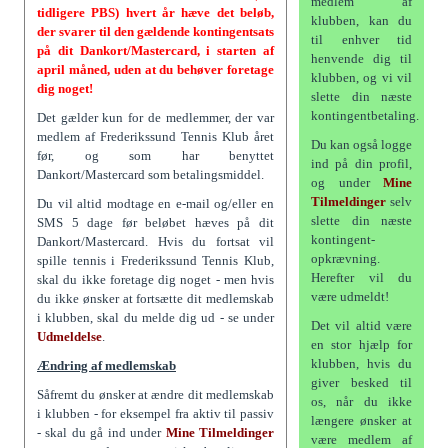
medlem af
tidligere PBS) hvert år hæve det beløb,
klubben, kan du
der svarer til den gældende kontingentsats
til enhver tid
på dit Dankort/Mastercard, i starten af
henvende dig til
april måned, uden at du behøver foretage
klubben, og vi vil
dig noget!
slette din næste
kontingentbetaling.
Det gælder kun for de medlemmer, der var
medlem af Frederikssund Tennis Klub året
Du kan også logge
før, og som har benyttet
ind på din profil,
Dankort/Mastercard som betalingsmiddel.
og under
Mine
Tilmeldinger
selv
Du vil altid modtage en e-mail og/eller en
slette din næste
SMS 5 dage før beløbet hæves på dit
kontingent-
Dankort/Mastercard. Hvis du fortsat vil
opkrævning.
spille tennis i Frederikssund Tennis Klub,
Herefter vil du
skal du ikke foretage dig noget - men hvis
være udmeldt!
du ikke ønsker at fortsætte dit medlemskab
i klubben, skal du melde dig ud - se under
Det vil altid være
Udmeldelse
.
en stor hjælp for
klubben, hvis du
Ændring af medlemskab
giver besked til
Såfremt du ønsker at ændre dit medlemskab
os, når du ikke
i klubben - for eksempel fra aktiv til passiv
længere ønsker at
- skal du gå ind under
Mine Tilmeldinger
være medlem af