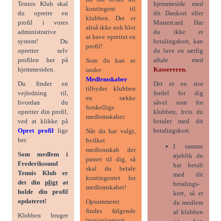
Tennis Klub skal
hjemmeside med
kontingent til
du oprette en
dit Dankort eller
klubben. Det er
profil i vores
Mastercard. Har
altså ikke nok blot
administrative
du ikke et
at have oprettet en
system! Du
betalingskort, kan
profil!
opretter selv
du lave en særlig
profilen her på
aftale med
Som du kan se
hjemmesiden.
Kassereren.
under
Medlemskaber
Du finder en
Det er en stor
tilbyder klubben
vejledning til,
fordel for dig
en række
hvordan du
såvel som for
forskellige
opretter din profil,
klubben, hvis du
medlemskaber.
ved at klikke på
betaler med dit
Opret profil
lige
betalingskort.
Når du har valgt,
her.
hvilket
I samme
medlemskab der
Som medlem i
øjeblik du
passer til dig, så
Frederikssund
har betalt
skal du betale
Tennis Klub er
med dit
kontingentet for
det din
pligt
at
betalings-
medlemskabet!
holde din profil
kort, så er
opdateret!
Opsummeret
du medlem
findes følgende
af klubben
Klubben bruger
(junior/senior)