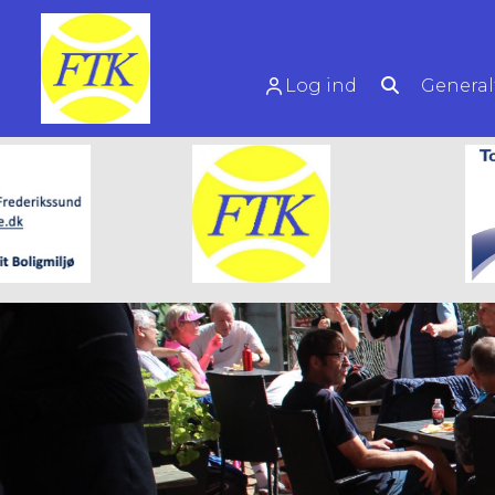
Log ind
General