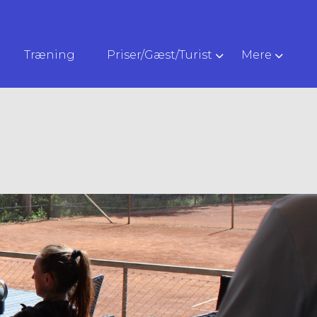
Træning
Priser/Gæst/Turist
Mere