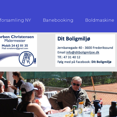
forsamling NY
Banebooking
Boldmaskine