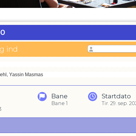
00
og ind
Biehl, Yassin Masmas
Bane
Startdato
Bane 1
Tir. 29. sep. 2
3